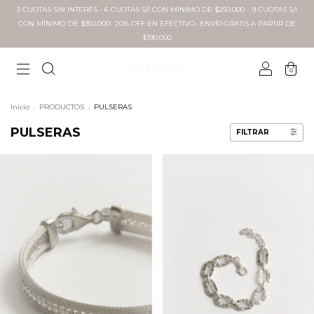
3 CUOTAS SIN INTERÉS - 6 CUOTAS S/I CON MÍNIMO DE $250.000 - 9 CUOTAS S/I
CON MÍNIMO DE $350.000- 20% OFF EN EFECTIVO- ENVÍ0 GRATIS A PARTIR DE
$190.000
0
Inicio
.
PRODUCTOS
.
PULSERAS
PULSERAS
FILTRAR