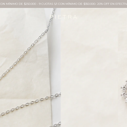
 CON MÍNIMO DE $250.000 - 9 CUOTAS S/I CON MÍNIMO DE $350.000- 20% OFF EN EFECTIV