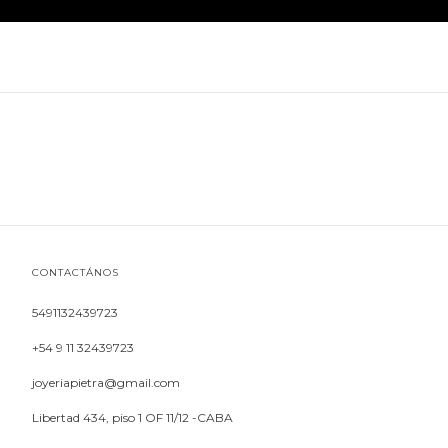
CONTACTÁNOS
5491132439723
+54 9 11 32439723
joyeriapietra@gmail.com
Libertad 434, piso 1 OF 11/12 -CABA