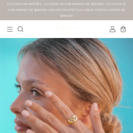
3 CUOTAS SIN INTERÉS - 6 CUOTAS S/I CON MÍNIMO DE $250.000 - 9 CUOTAS S/I
CON MÍNIMO DE $350.000- 20% OFF EN EFECTIVO- ENVÍ0 GRATIS A PARTIR DE
$190.000
0