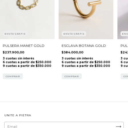
ENVÍO GRATIS
ENVÍO GRATIS
ENV
PULSERA MANET GOLD
ESCLAVA BOTANA GOLD
PUL
$237.900,00
$384.000,00
$24
COMPRAR
COMPRAR
CO
UNITE A PIETRA