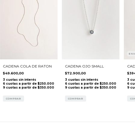
ENV
CAD
CADENA COLA DE RATON
CADENA OJO SMALL
$39
$49.600,00
$72.900,00
CO
COMPRAR
COMPRAR