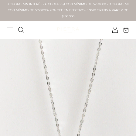
3 CUOTAS SIN INTERÉS - 6 CUOTAS S/I CON MÍNIMO DE $250.000 - 9 CUOTAS S/I
CON MÍNIMO DE $350.000- 20% OFF EN EFECTIVO- ENVÍ0 GRATIS A PARTIR DE
$190.000
0