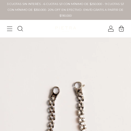
3 CUOTAS SIN INTERÉS - 6 CUOTAS S/I CON MÍNIMO DE $250.000 - 9 CUOTAS S/I
CON MÍNIMO DE $350.000- 20% OFF EN EFECTIVO- ENVÍ0 GRATIS A PARTIR DE
$190.000
0