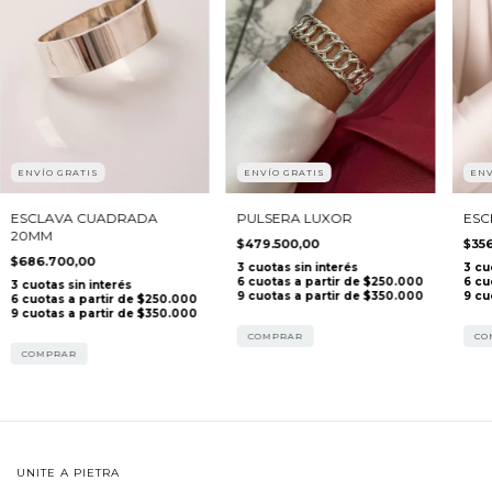
ENVÍO GRATIS
ENVÍO GRATIS
ENV
PULSERA LUXOR
ESCLAVA CUADRADA
ESC
20MM
$479.500,00
$35
$686.700,00
COMPRAR
CO
COMPRAR
UNITE A PIETRA