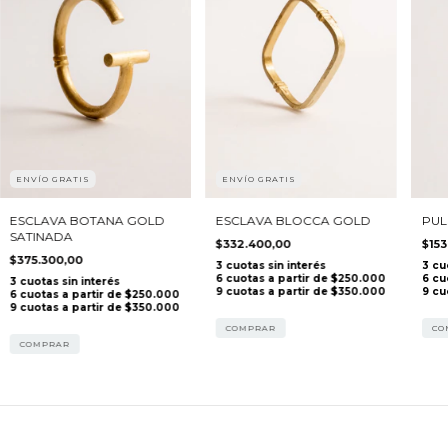
ENVÍO GRATIS
ENVÍO GRATIS
ESCLAVA BOTANA GOLD
ESCLAVA BLOCCA GOLD
PUL
SATINADA
$332.400,00
$153
$375.300,00
COMPRAR
CO
COMPRAR