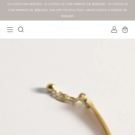
3 CUOTAS SIN INTERÉS - 6 CUOTAS S/I CON MÍNIMO DE $250.000 - 9 CUOTAS S/I
CON MÍNIMO DE $350.000- 20% OFF EN EFECTIVO- ENVÍ0 GRATIS A PARTIR DE
$190.000
0